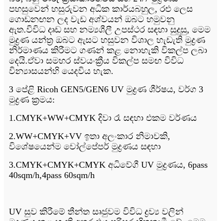
පහසුවෙන් හසුරුවන අධික කාර්යබහුල, රළු ලෙස
ගොඩනඟන ලද වැඩ අශ්වයන් ඔබට හමුවනු
ඇත.විවිධ දෘඩ සහ නම්‍යශීලී උපස්ථර සඳහා සුදුසු, මෙම
මුද්‍රණ යන්ත්‍ර ඔබට ඇසට හසුවන විශාල හැඩැති මුද්‍රණ
නිර්මාණය කිරීමට ගණන් කළ නොහැකි විකල්ප ලබා
දෙයි.ඒවා සමහර ස්වයංක්‍රීය විකල්ප සමඟ විවිධ
වින්‍යාසයන්හි යෙදවිය හැක.
3 පේළි Ricoh GEN5/GEN6 UV මුද්‍රණ ශීර්ෂය, වර්ග 3
මුද්‍රණ ක්‍රමය:
1.CMYK+WW+CMYK දිවා රෑ සඳහා එකම වර්ණය
2.WW+CMYK+VV ඉතා අලංකාර නිමාවකි,
විශේෂයෙන්ම වෝල්පේපර් මුද්‍රණය සඳහා
3.CMYK+CMYK+CMYK අධිවේගී UV මුද්‍රණය, 6pass
40sqm/h,4pass 60sqm/h
UV සුව කිරීමේ තීන්ත සෘජුවම විවිධ ද්‍රව්‍ය වලින්