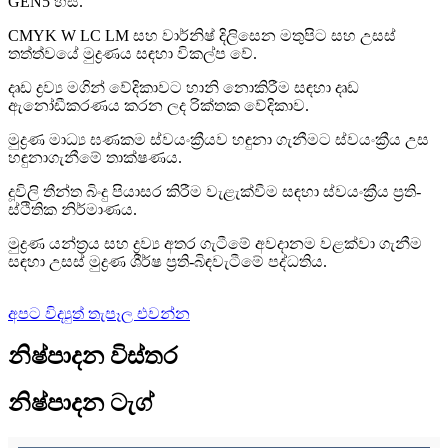
GEN5 හිස.
CMYK W LC LM සහ වාර්නිෂ් දිලිසෙන මතුපිට සහ උසස්
තත්ත්වයේ මුද්‍රණය සඳහා විකල්ප වේ.
දෘඩ ද්‍රව්‍ය මගින් වේදිකාවට හානි නොකිරීම සඳහා දෘඩ
ඇනෝඩීකරණය කරන ලද රික්තක වේදිකාව.
මුද්‍රණ මාධ්‍ය ඝණකම ස්වයංක්‍රීයව හඳුනා ගැනීමට ස්වයංක්‍රීය උස
හඳුනාගැනීමේ තාක්ෂණය.
දූවිලි තීන්ත බිංදු පියාසර කිරීම වැළැක්වීම සඳහා ස්වයංක්‍රීය ප්‍රති-
ස්ථිතික නිර්මාණය.
මුද්‍රණ යන්ත්‍රය සහ ද්‍රව්‍ය අතර ගැටීමේ අවදානම වළක්වා ගැනීම
සඳහා උසස් මුද්‍රණ ශීර්ෂ ප්‍රති-බිඳවැටීමේ පද්ධතිය.
අපට විද්‍යුත් තැපෑල එවන්න
නිෂ්පාදන විස්තර
නිෂ්පාදන ටැග්