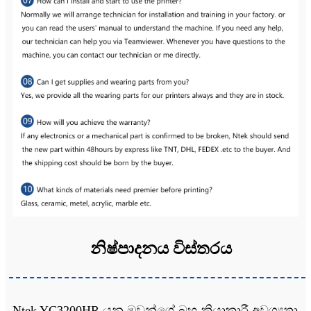
නිෂ්පාදනය විස්තරය
Ntek YC3200HR යනු ඔවුන්ගේ බහු-ක්‍රියාකාරී අවශ්‍යතා