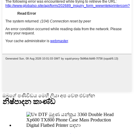
ඔබගේ පණිවිඩය මෙහි ලියා අප වෙත එවන්න
නිෂ්පාදන කාණ්ඩ