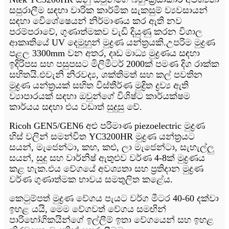
සපුරාලීම සඳහා වාරික කාර්මික සැකසුම් ව්‍යවසායන්
සඳහා විෙශේෂෙයන් නිර්මාණය කර ඇති නව
පරම්පරාවේ, ගුණාත්මකව වැඩි දියුණු කරන විශාල
ආකෘතියේ UV දෙමුහුන් මුද්‍රණ යන්ත්‍රයකි.උපරිම මුද්‍රණ
පළල 3300mm වන අතර, දෘඩ මාධ්‍ය මුද්‍රණය සඳහා
ඉදිරිපස සහ පසුපසට මිලිමීටර් 2000ක් පමණ දිග රාක්ක
සහිතයි.එවැනි නිරවද්‍ය, ශක්තිමත් සහ කල් පවතින
මුද්‍රණ යන්ත්‍රයක් සහිත විස්තීර්ණ මුද්‍රිත ද්‍රව්‍ය ඇති
ව්‍යාපාරයක් සඳහා ඔවුන්ගේ විශිෂ්ට කාර්යක්ෂම
කාර්යය සඳහා එය වඩාත් සුදුසු වේ.
Ricoh GEN5/GEN6 අළු පරිමාණ piezoelectric මුද්‍රණ
හිස් වලින් සමන්විත YC3200HR මුද්‍රණ යන්ත්‍රයට
සයන්, මැජෙන්ටා, කහ, කළු, ලා මැජෙන්ටා, සැහැල්ලු
සයන්, සුදු සහ වාර්නිෂ් ඇතුළුව වර්ණ 4-8ක් මුද්‍රණය
කළ හැක.එය වේගයේ අවශ්‍යතා සහ ප්‍රතිදාන මුද්‍රණ
වර්ණ ගුණාත්මක භාවය සමතුලිත කළේය.
කෙටුම්පත් මුද්‍රණ වේගය පැයට වර්ග මීටර 40-60 දක්වා
ඉහළ යයි, මෙම වේගවත් වේගය සමඟින්
පාරිභෝගිකයින්ගේ ඉල්ලීම් ඉතා වේගයෙන් සහ ඉහළ