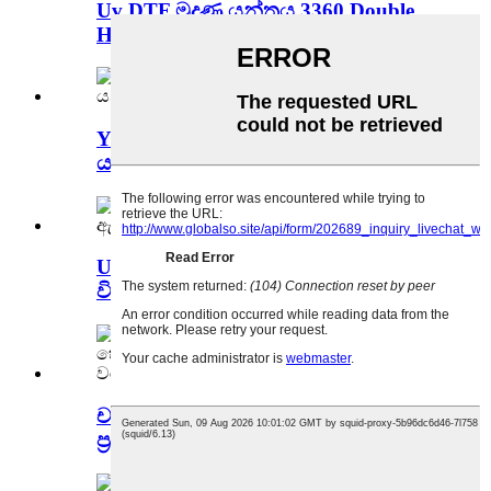
Uv DTF මුද්‍රණ යන්ත්‍රය 3360 Double
Head Xp600 TX800 සඳහා...
YC1016 සෙරමික් ටයිල් ඩිජිටල් මුද්‍රණ
යන්ත්‍රය
UV Flatbed Wood Printer Machine
විකිණීමට ඇත YC2513L
චයිනා ෆැක්ටරි ඩිරෙක්ට් සේල් A3
ප්‍රමාණයේ ප්‍රධාන දෙකක්...