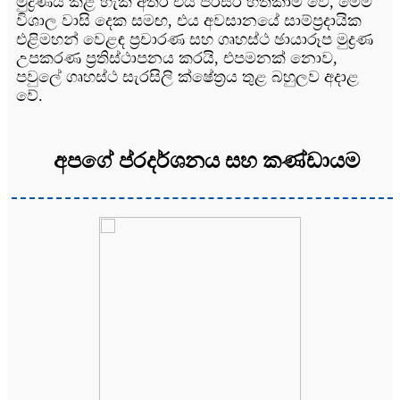
මුද්‍රණය කළ හැකි අතර එය පරිසර හිතකාමී වේ, මෙම
විශාල වාසි දෙක සමඟ, එය අවසානයේ සාම්ප්‍රදායික
එළිමහන් වෙළඳ ප්‍රචාරණ සහ ගෘහස්ථ ඡායාරූප මුද්‍රණ
උපකරණ ප්‍රතිස්ථාපනය කරයි, එපමනක් නොව,
පවුලේ ගෘහස්ථ සැරසිලි ක්ෂේත්‍රය තුළ බහුලව අදාළ
වේ.
අපගේ ප්රදර්ශනය සහ කණ්ඩායම