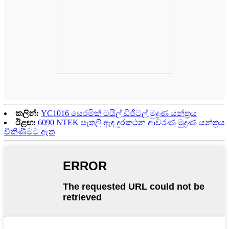
කලින්:
YC1016 සෙරමික් ටයිල් ඩිජිටල් මුද්‍රණ යන්ත්‍රය
ඊළඟ:
6090 NTEK පැතලි ඇඳ දුරකථන ආවරණ මුද්‍රණ යන්ත්‍රය
විකිණීමට ඇත