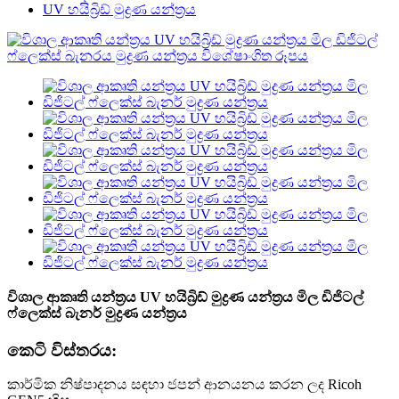
UV හයිබ්‍රිඩ් මුද්‍රණ යන්ත්‍රය
විශාල ආකෘති යන්ත්‍රය UV හයිබ්‍රිඩ් මුද්‍රණ යන්ත්‍රය මිල ඩිජිටල්
ෆ්ලෙක්ස් බැනර් මුද්‍රණ යන්ත්‍රය
කෙටි විස්තරය:
කාර්මික නිෂ්පාදනය සඳහා ජපන් ආනයනය කරන ලද Ricoh