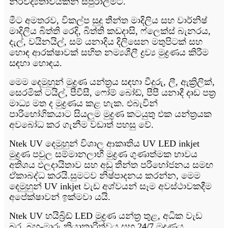
නිරවද්‍යතාවයකින් සපුරාලීමට.
මීට අමතරව, විකල්ප සුදු තීන්ත මාදිලිය සහ වාර්නිෂ්
මාදිලිය බිත්ති රෙදි, බිත්ති කඩදාසි, ෆ්ලෙක්ස් බැනරය,
දැල්, වයිනයිල්, සම් යනාදිය දිලිසෙන මතුපිටක් සහ
හොඳ ආරක්ෂාවක් සහිත නම්‍යශීලී ද්‍රව්‍ය මුද්‍රණය කිරීම
සඳහා හොඳය.
මෙම දෙමුහුන් මුද්‍රණ යන්ත්‍රය සඳහා වීදුරු, ලී, ඇක්‍රිලික්,
සෙරමික් ටයිල්, පීවීසී, ෆෝම් බෝඩ්, පීපී යනාදී දෘඩ පත්‍ර
මාධ්‍ය මත ද මුද්‍රණය කළ හැක. එබැවින්
පාරිභෝගිකයාට සියලුම මුද්‍රණ කටයුතු එක යන්ත්‍රයක
අවබෝධ කර ගැනීම වඩාත් පහසු වේ.
Ntek UV දෙමුහුන් විශාල ආකෘතිය UV LED inkjet
මුද්‍රණ පවුල සම්මානලාභී මුද්‍රණ ගුණාත්මක භාවය
අතිශය ඵලදායිතාව සහ අඩු තීන්ත පරිභෝජනය සමඟ
ඒකාබද්ධ කරයි.සුමටව නිෂ්පාදනය කරන්න, මෙම
දෙමුහුන් UV inkjet වැඩ අශ්වයන් සෑම අවස්ථාවකදීම
අපේක්ෂාවන් ඉක්මවා යයි.
Ntek UV හයිබ්‍රිඩ් LED මුද්‍රණ යන්ත්‍ර තුළ, අධික වැඩ
බර, බහු-මාරු ක්‍රියාකාරිත්වය සහ 24/7 මුද්‍රණය