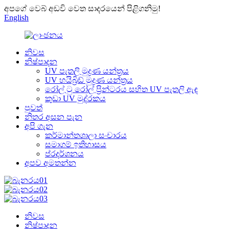
අපගේ වෙබ් අඩවි වෙත සාදරයෙන් පිළිගනිමු!
English
නිවස
නිෂ්පාදන
UV පැතලි මුද්‍රණ යන්ත්‍රය
UV හයිබ්‍රිඩ් මුද්‍රණ යන්ත්‍රය
රෝල් ටු රෝල් ප්‍රින්ටරය සහිත UV පැතලි ඇඳ
කුඩා UV මුද්රකය
පුවත්
නිතර අසන පැන
අපි ගැන
කර්මාන්තශාලා සංචාරය
සමාගම් ඉතිහාසය
ප්රදර්ශනය
අපව අමතන්න
නිවස
නිෂ්පාදන