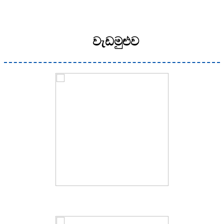
වැඩමුළුව