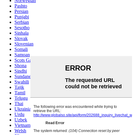
Norwegian
Pashto
Persian
Punjabi
Serbian
Sesotho
Sinhala
Slovak
Slovenian
Somali
Samoan
Scots Gaelic
Shona
Sindhi
Sundanese
Swahili
Tajik
Tamil
Telugu
Thai
Ukrainian
Urdu
Uzbek
Vietnamese
Welsh