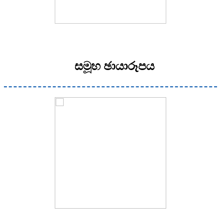
සමූහ ඡායාරූපය