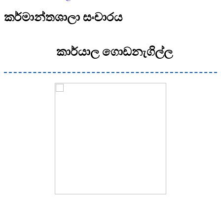
කර්මාන්තශාලා සංචාරය
කාර්යාල ගොඩනැගිල්ල