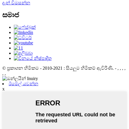
දැන් විමසන්න
සමාජ
© ප්‍රකාශන හිමිකම - 2010-2021 : සියලුම හිමිකම් ඇවිරිණි.
- , , , ,
, ,
ඊමේල් යවන්න
x