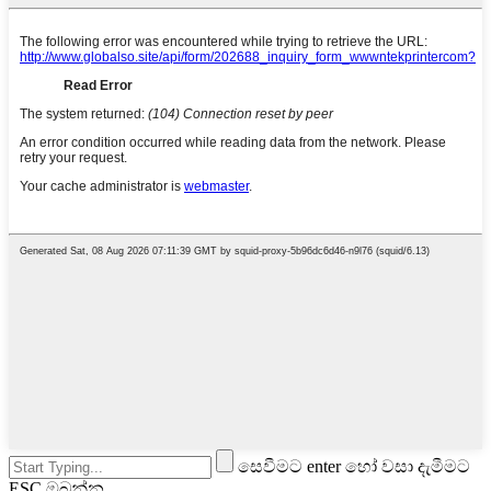
සෙවීමට enter හෝ වසා දැමීමට
ESC ඔබන්න