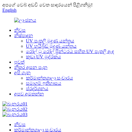
අපගේ වෙබ් අඩවි වෙත සාදරයෙන් පිළිගනිමු!
English
නිවස
නිෂ්පාදන
UV පැතලි මුද්‍රණ යන්ත්‍රය
UV හයිබ්‍රිඩ් මුද්‍රණ යන්ත්‍රය
රෝල් ටු රෝල් ප්‍රින්ටරය සහිත UV පැතලි ඇඳ
කුඩා UV මුද්රකය
පුවත්
නිතර අසන පැන
අපි ගැන
කර්මාන්තශාලා සංචාරය
සමාගම් ඉතිහාසය
ප්රදර්ශනය
අපව අමතන්න
නිවස
කර්මාන්තශාලා සංචාරය