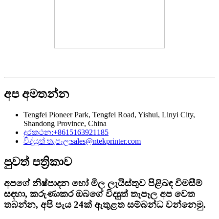
අප අමතන්න
Tengfei Pioneer Park, Tengfei Road, Yishui, Linyi City,
Shandong Province, China
දුරකථන:
+8615163921185
විද්යුත් තැපෑල:
sales@ntekprinter.com
පුවත් පත්‍රිකාව
අපගේ නිෂ්පාදන හෝ මිල ලැයිස්තුව පිළිබඳ විමසීම්
සඳහා, කරුණාකර ඔබගේ විද්‍යුත් තැපෑල අප වෙත
තබන්න, අපි පැය 24ක් ඇතුළත සම්බන්ධ වන්නෙමු.