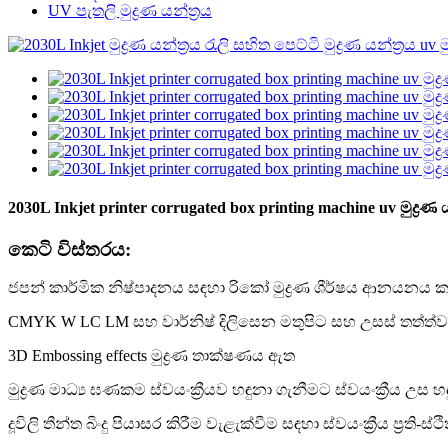
UV පැතලි මුද්‍රණ යන්ත්‍රය
2030L Inkjet printer corrugated box printing machine uv මුද්‍ර
කෙටි විස්තරය:
ජපන් කාර්මික නිෂ්පාදනය සඳහා රිකෝ මුද්‍රණ ශීර්ෂය ආනයනය
CMYK W LC LM සහ වාර්නිෂ් දිලිසෙන මතුපිට සහ උසස් තත්ත්වය
3D Embossing effects මුද්‍රණ තාක්ෂණය ඇත
මුද්‍රණ මාධ්‍ය ඝණකම ස්වයංක්‍රීයව හඳුනා ගැනීමට ස්වයංක්‍රීය උ
දූවිලි තීන්ත බිංදු පියාසර කිරීම වැළැක්වීම සඳහා ස්වයංක්‍රීය ප්‍රති-