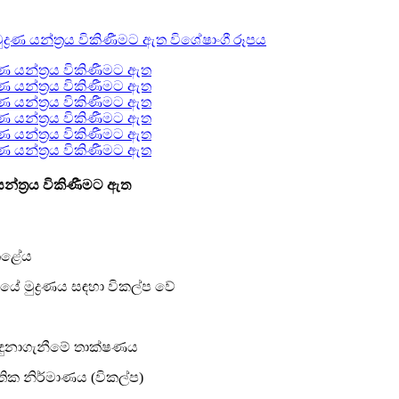
ණ යන්ත්‍රය විකිණීමට ඇත
 කළේය
ේ මුද්‍රණය සඳහා විකල්ප වේ
ස හඳුනාගැනීමේ තාක්ෂණය
ස්ථිතික නිර්මාණය (විකල්ප)