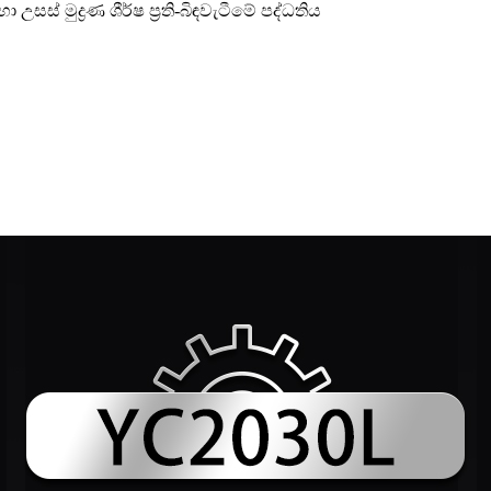
 උසස් මුද්‍රණ ශීර්ෂ ප්‍රති-බිඳවැටීමේ පද්ධතිය