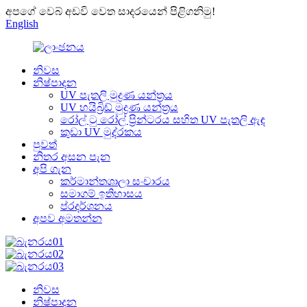
අපගේ වෙබ් අඩවි වෙත සාදරයෙන් පිළිගනිමු!
English
නිවස
නිෂ්පාදන
UV පැතලි මුද්‍රණ යන්ත්‍රය
UV හයිබ්‍රිඩ් මුද්‍රණ යන්ත්‍රය
රෝල් ටු රෝල් ප්‍රින්ටරය සහිත UV පැතලි ඇඳ
කුඩා UV මුද්රකය
පුවත්
නිතර අසන පැන
අපි ගැන
කර්මාන්තශාලා සංචාරය
සමාගම් ඉතිහාසය
ප්රදර්ශනය
අපව අමතන්න
නිවස
නිෂ්පාදන