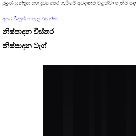
මුද්‍රණ යන්ත්‍රය සහ ද්‍රව්‍ය අතර ගැටීමේ අවදානම වළක්වා ගැනීම සඳහා
අපට විද්‍යුත් තැපෑල එවන්න
නිෂ්පාදන විස්තර
නිෂ්පාදන ටැග්